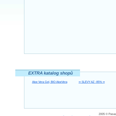
EXTRA katalog shopů
Aloe Vera Gel, BIO AloeVera
•• SLEVY AZ -85% ••
2005 © Pasaz