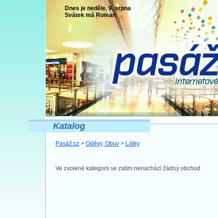
Dnes je neděle, 9. srpna
Svátek má
Roman
Katalog
Pasáž.cz
>
Oděvy, Obuv
>
Látky
Ve zvolené kategorii se zatím nenachází žádný obchod