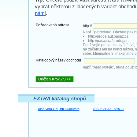
vybrat některou z placených variant obchod
námi
.
Požadovaná adresa
http://
Např. "
prodejaut
". Obchod pak b
http://prodejaut.pasaz.cz
http://pasaz.cz/prodejaut
Používejte pouze znaky "a".."z", 
na začátku ani na konci názvu, 
sebe. Minimálně 3, maximálně 6
Katalogový název obchodu
např. "
Auto Novák
", bude použit
EXTRA katalog shopů
Aloe Vera Gel, BIO AloeVera
•• SLEVY AZ -85% ••