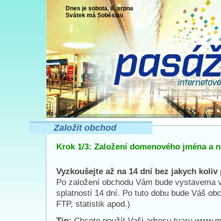
Dnes je sobota, 8. srpna
Svátek má
Soběslav
Založit obchod
Krok 1/3: Založení domenového jména a 
Vyzkoušejte až na 14 dní bez jakych koliv 
Po založení obchodu Vám bude vystavema v
splatností 14 dní. Po tuto dobu bude Váš ob
FTP, statistik apod.)
Tip:
Chcete použít Vaši adresu tvaru
www.m